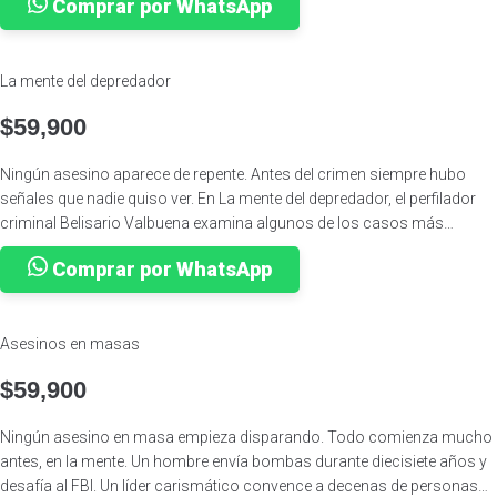
Comprar por WhatsApp
Bonnie & Clude 📚 Drácula 📚 Manson 📚 Jack el destripador 📚
Mengele 📚 Holmes 📚 Guilia Tofana 📚 Gilles de Rais
La mente del depredador
$
59,900
Ningún asesino aparece de repente. Antes del crimen siempre hubo
señales que nadie quiso ver. En La mente del depredador, el perfilador
criminal Belisario Valbuena examina algunos de los casos más
perturbadores de Colombia para revelar cómo se forma un asesino
Comprar por WhatsApp
serial y qué ocurre en la mente de quienes convierten el homicidio en un
método. A partir del análisis de criminales como el Monstruo de la
Soga, el Terror de Risaralda, el Monstruo de Monserrate, Rafael Uribe
Asesinos en masas
Noguera y Campo Elías Delgado, autor de la masacre de Pozzetto, el
libro explora los patrones psicológicos, las decisiones y las señales
$
59,900
ignoradas que preceden al depredador humano. A través de entrevistas
directas, análisis psicológicos y reconstrucciones de casos reales,
Ningún asesino en masa empieza disparando. Todo comienza mucho
este libro se adentra en la lógica íntima del depredador humano. Porque
antes, en la mente. Un hombre envía bombas durante diecisiete años y
entender cómo nace un asesino puede ser la única forma de
desafía al FBI. Un líder carismático convence a decenas de personas
reconocerlo antes de que sea demasiado tarde.