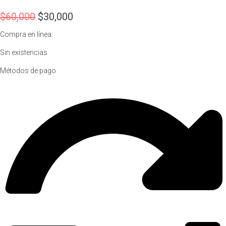
El
El
$
60,000
$
30,000
precio
precio
Compra en línea:
original
actual
era:
es:
Sin existencias
$60,000.
$30,000.
Métodos de pago