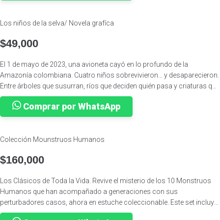
Los niños de la selva/ Novela grafíca
$
49,000
El 1 de mayo de 2023, una avioneta cayó en lo profundo de la
Amazonía colombiana. Cuatro niños sobrevivieron… y desaparecieron.
Entre árboles que susurran, ríos que deciden quién pasa y criaturas que
observan desde la sombra, los hermanos comienzan a descubrir que
Comprar por WhatsApp
la selva no es solo un lugar: es un mundo vivo, antiguo… y lleno de
secretos. Un duende del monte acecha los caminos. Un jaguar vigila
desde lo invisible. Y portales que no todos pueden cruzar empiezan a
Colección Mounstruos Humanos
abrirse ante ellos. Mientras el mundo exterior los busca con
desesperación, los niños emprenden un viaje donde la frontera entre lo
$
160,000
real y lo mágico desaparece, y donde sobrevivir depende de algo más
que la fuerza: depende de escuchar. «Los niños de la selva» es una
Los Clásicos de Toda la Vida. Revive el misterio de los 10 Monstruos
historia inspirada en hechos reales que se adentra en lo desconocido
Humanos que han acompañado a generaciones con sus
para recordarnos que hay saberes que no se aprenden… se heredan. Y
perturbadores casos, ahora en estuche coleccionable. Este set incluye
que la selva, cuando decide hablar, nunca se equivoca. BASADA EN LA
las siguientes 10 historias ilustradas: 📚 Ted Bundy 📚 Al Capone 📚
HISTORIA REAL QUE CONMOVIÓ AL PAÍS