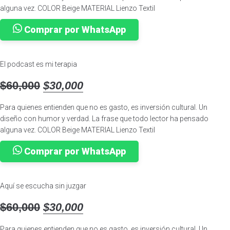
alguna vez. COLOR Beige MATERIAL Lienzo Textil
días. Como escribe Alberto Salcedo Ramos, estas crónicas pueden
era:
es:
leerse como un último acto de justicia: el de devolverles a los muertos
Comprar por WhatsApp
$60,000.
$30,000.
lo que la muerte les arrebató, el derecho a ser recordados no solo por
cómo murieron, sino también por cómo vivieron.
El podcast es mi terapia
El
El
$
60,000
$
30,000
precio
precio
Para quienes entienden que no es gasto, es inversión cultural. Un
original
actual
diseño con humor y verdad. La frase que todo lector ha pensado
alguna vez. COLOR Beige MATERIAL Lienzo Textil
era:
es:
Comprar por WhatsApp
$60,000.
$30,000.
Aquí se escucha sin juzgar
El
El
$
60,000
$
30,000
precio
precio
Para quienes entienden que no es gasto, es inversión cultural. Un