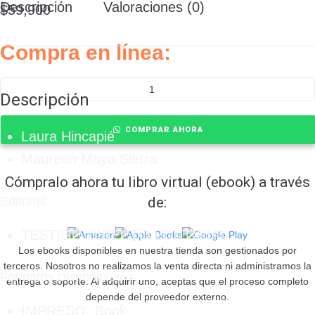
Descripción
Valoraciones (0)
$
59,900
Compra en línea:
Descripción
COMPRAR AHORA
Laura Hincapié
Maureén Maya Sierra
Cómpralo ahora tu libro virtual (ebook) a través
de:
Editorial
TESTIGO DIRECTO EDITORIAL
Los ebooks disponibles en nuestra tienda son gestionados por
terceros. Nosotros no realizamos la venta directa ni administramos la
Formatos Disponibles
entrega o soporte. Al adquirir uno, aceptas que el proceso completo
depende del proveedor externo.
IMPRESO -Book-