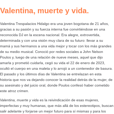
Valentina, muerte y vida.
Valentina Trespalacios Hidalgo era una joven bogotana de 21 años,
gracias a su pasión y su fuerza interna fue convirtiéndose en una
reconocida DJ en la escena nacional. Era alegre, extrovertida,
determinada y con una visión muy clara de su futuro: llevar a su
mamá y sus hermanos a una vida mejor y tocar con los más grandes
de su medio musical. Conoció por redes sociales a John Nelson
Poulos y, luego de una relación de nueve meses, aquel que dijo
amarla y prometió cuidarla, cegó su vida el 22 de enero de 2023,
ocultó el cuerpo en una maleta y lo arrojó a un contenedor de basura.
El pasado y los últimos días de Valentina se entrelazan en esta
historia que nos va dejando conocer la realidad detrás de la mujer, de
su asesinato y del juicio oral, donde Poulos confesó haber cometido
este atroz crimen.
Valentina, muerte y vida
es la reivindicación de esas mujeres,
imperfectas y muy humanas, que más allá de los estereotipos, buscan
salir adelante y forjarse un mejor futuro para sí mismas y para los