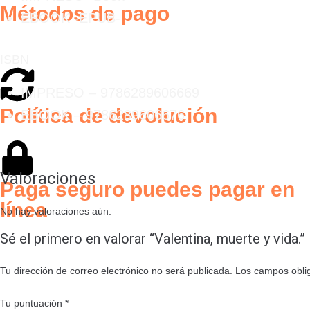
Métodos de pago
EBOOK -EPUB-
ISBN
IMPRESO – 9786289606669
Política de devolución
EBOOK – 9786289606676
Valoraciones
Paga seguro puedes pagar en
línea
No hay valoraciones aún.
Sé el primero en valorar “Valentina, muerte y vida.”
Tu dirección de correo electrónico no será publicada.
Los campos obli
Tu puntuación
*